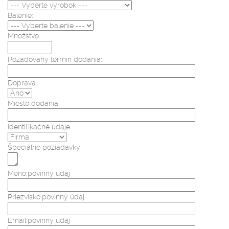
Balenie:
Množstvo:
Požadovaný termín dodania:
Doprava:
Miesto dodania:
Identifikačné údaje:
Špeciálne požiadavky:
Meno:
povinný údaj
Priezvisko:
povinný údaj
Email:
povinný údaj