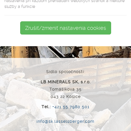
nastavenia pri každom prehliadaní webových stránok a niektoré
služby a funkcie
Zrušiť/zmeniť nastavenia cookies
Sídlo spoločnosti:
LB MINERALS SK, s.r.o.
Tomášikova 35
043 22 Košice
Tel.:
+421 55 7980 501
info@sk.lasselsberger.com